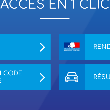
ACCÈS EN 1 CLIC
REND
N CODE
RÉSU
E